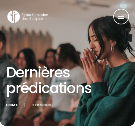
Dernières
prédications
HOME
│
SERMONS