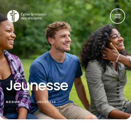
Jeunesse
ACCUEIL
│
JEUNESSE