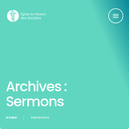
Archives :
Sermons
HOME
│
SERMONS